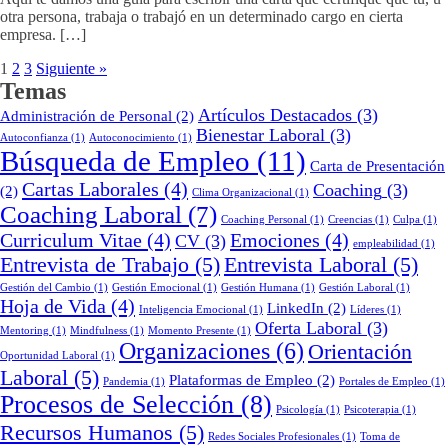
otra persona, trabaja o trabajó en un determinado cargo en cierta
empresa. […]
1
2
3
Siguiente »
Temas
Artículos Destacados
(3)
Administración de Personal
(2)
Bienestar Laboral
(3)
Autoconfianza
(1)
Autoconocimiento
(1)
Búsqueda de Empleo
(11)
Carta de Presentación
Cartas Laborales
(4)
Coaching
(3)
(2)
Clima Organizacional
(1)
Coaching Laboral
(7)
Coaching Personal
(1)
Creencias
(1)
Culpa
(1)
Curriculum Vitae
(4)
Emociones
(4)
CV
(3)
empleabilidad
(1)
Entrevista de Trabajo
(5)
Entrevista Laboral
(5)
Gestión del Cambio
(1)
Gestión Emocional
(1)
Gestión Humana
(1)
Gestión Laboral
(1)
Hoja de Vida
(4)
LinkedIn
(2)
Inteligencia Emocional
(1)
Líderes
(1)
Oferta Laboral
(3)
Mentoring
(1)
Mindfulness
(1)
Momento Presente
(1)
Organizaciones
(6)
Orientación
Oportunidad Laboral
(1)
Laboral
(5)
Plataformas de Empleo
(2)
Pandemia
(1)
Portales de Empleo
(1)
Procesos de Selección
(8)
Psicología
(1)
Psicoterapia
(1)
Recursos Humanos
(5)
Redes Sociales Profesionales
(1)
Toma de