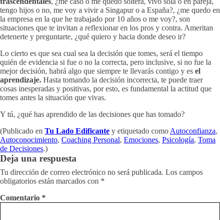
trascendentales
, ¿me caso o me quedo soltera, vivo sola o en pareja,
tengo hijos o no, me voy a vivir a Singapur o a España?, ¿me quedo en
la empresa en la que he trabajado por 10 años o me voy?, son
situaciones que te invitan a reflexionar en los pros y contra. Ameritan
detenerte y preguntarte, ¿qué quiero y hacia donde deseo ir?
Lo cierto es que sea cual sea la decisión que tomes, será el tiempo
quién de evidencia si fue o no la correcta, pero inclusive, si no fue la
mejor decisión, habrá algo que siempre te llevarás contigo y es
el
aprendizaje.
Hasta tomando la decisión incorrecta, te puede traer
cosas inesperadas y positivas, por esto, es fundamental la actitud que
tomes antes la situación que vivas.
Y tú, ¿qué has aprendido de las decisiones que has tomado?
(Publicado en
Tu Lado Edificante
y etiquetado como
Autoconfianza
,
Autoconocimiento
,
Coaching Personal
,
Emociones
,
Psicología
,
Toma
de Decisiones
.)
Deja una respuesta
Tu dirección de correo electrónico no será publicada.
Los campos
obligatorios están marcados con
*
Comentario
*