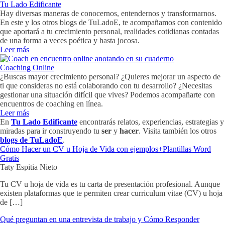
Tu Lado Edificante
Hay diversas maneras de conocernos, entendernos y transformarnos.
En este y los otros blogs de TuLadoE, te acompañamos con contenido
que aportará a tu crecimiento personal, realidades cotidianas contadas
de una forma a veces poética y hasta jocosa.
Leer más
Coaching Online
¿Buscas mayor crecimiento personal? ¿Quieres mejorar un aspecto de
ti que consideras no está colaborando con tu desarrollo? ¿Necesitas
gestionar una situación difícil que vives? Podemos acompañarte con
encuentros de coaching en línea.
Leer más
En
Tu Lado Edificante
encontrarás relatos, experiencias, estrategias y
miradas para ir construyendo tu
ser
y
hacer
. Visita también los otros
blogs de TuLadoE
.
Cómo Hacer un CV u Hoja de Vida con ejemplos+Plantillas Word
Gratis
Taty Espitia Nieto
Tu CV u hoja de vida es tu carta de presentación profesional. Aunque
existen plataformas que te permiten crear curriculum vitae (CV) u hoja
de […]
Qué preguntan en una entrevista de trabajo y Cómo Responder