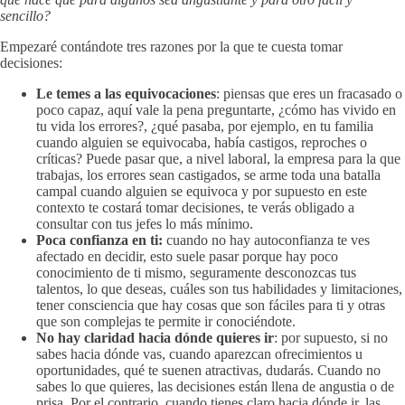
sencillo?
Empezaré contándote tres razones por la que te cuesta tomar
decisiones:
Le temes a las equivocaciones
: piensas que eres un fracasado o
poco capaz, aquí vale la pena preguntarte, ¿cómo has vivido en
tu vida los errores?, ¿qué pasaba, por ejemplo, en tu familia
cuando alguien se equivocaba, había castigos, reproches o
críticas? Puede pasar que, a nivel laboral, la empresa para la que
trabajas, los errores sean castigados, se arme toda una batalla
campal cuando alguien se equivoca y por supuesto en este
contexto te costará tomar decisiones, te verás obligado a
consultar con tus jefes lo más mínimo.
Poca confianza en ti:
cuando no hay autoconfianza te ves
afectado en decidir, esto suele pasar porque hay poco
conocimiento de ti mismo, seguramente desconozcas tus
talentos, lo que deseas, cuáles son tus habilidades y limitaciones,
tener consciencia que hay cosas que son fáciles para ti y otras
que son complejas te permite ir conociéndote.
No hay claridad hacia dónde quieres ir
: por supuesto, si no
sabes hacia dónde vas, cuando aparezcan ofrecimientos u
oportunidades, qué te suenen atractivas, dudarás. Cuando no
sabes lo que quieres, las decisiones están llena de angustia o de
prisa. Por el contrario, cuando tienes claro hacia dónde ir, las